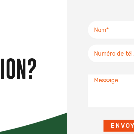
Nom
Numéro
de
ION?
téléphone
Message
ENVO