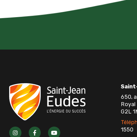
Saint
650, 
Royal
G2L 
Téléph
I
F
Y
1550
n
a
o