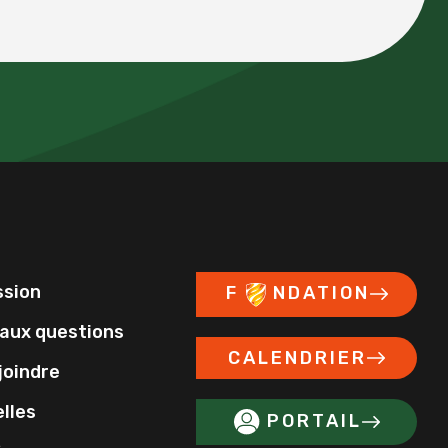
ssion
F
NDATION
 aux questions
CALENDRIER
joindre
lles
PORTAIL