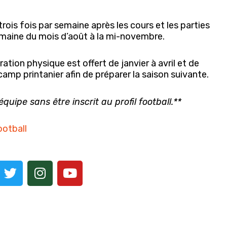
rois fois par semaine après les cours et les parties
 semaine du mois d’août à la mi-novembre.
tion physique est offert de janvier à avril et de
camp printanier afin de préparer la saison suivante.
 équipe sans être inscrit au profil football.**
ootball
T
I
Y
w
n
o
i
s
u
t
t
t
t
a
u