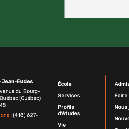
-Jean-Eudes
École
Admi
avenue du Bourg-
Services
Foire
 Québec (Québec)
1M8
Profils
Nous 
d’études
one :
(418) 627-
Nouve
Vie