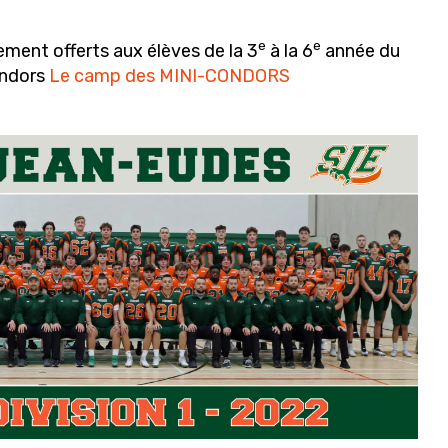
e
g
b
r
r
e
e
e
lement offerts aux élèves de la 3
à la 6
année du
a
Condors
Le camp des MINI-CONDORS
m