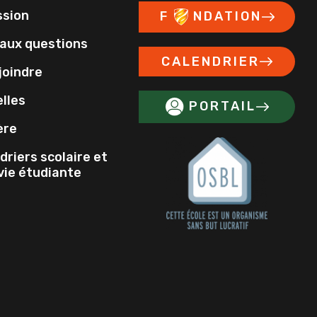
ssion
F
NDATION
 aux questions
CALENDRIER
joindre
lles
PORTAIL
ère
driers scolaire et
 vie étudiante