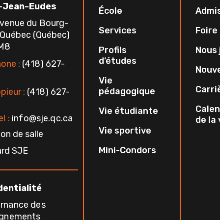
-Jean-Eudes
École
Admi
avenue du Bourg-
Services
Foire
 Québec (Québec)
1M8
Profils
Nous 
d’études
one :
(418) 627-
Nouve
Vie
Carri
pédagogique
pieur :
(418) 627-
Calen
Vie étudiante
l :
info@sje.qc.ca
de la
Vie sportive
on de salle
Mini-Condors
ard SJE
dentialité
rnance des
ignements