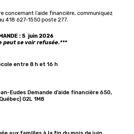
e concernant l’aide financière, communiquez
au 418 627-1550 poste 277.
ANDE : 5 juin 2026
 peut se voir refusée.***
école entre 8 h et 16 h
ean-Eudes Demande d’aide financière 650,
(Québec) G2L 1M8
e aux familles à la fin du mois de juin.