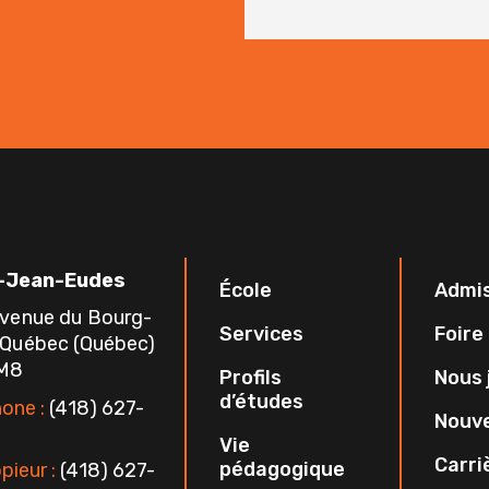
-Jean-Eudes
École
Admi
avenue du Bourg-
Services
Foire
 Québec (Québec)
1M8
Profils
Nous 
d’études
one :
(418) 627-
Nouve
Vie
Carri
pédagogique
pieur :
(418) 627-