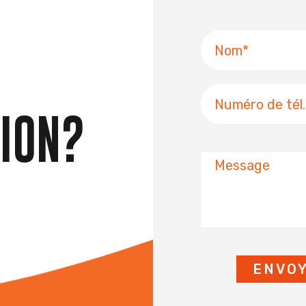
Nom
Numéro
de
ION?
téléphone
Message
ENVO