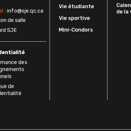
Calen
Vie étudiante
l :
info@sje.qc.ca
de la
Vie sportive
on de salle
Mini-Condors
ard SJE
dentialité
rnance des
ignements
nnels
que de
entialité