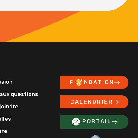
ssion
F
NDATION
 aux questions
CALENDRIER
joindre
lles
PORTAIL
ère